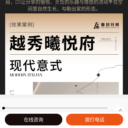
局，🧚‍♀️让分享的愉悦、烹饪的乐趣与情感的流动💐在空
间里自然生长，勾勒出家的形态。
00:00
/
00:01
在线咨询
拨打电话