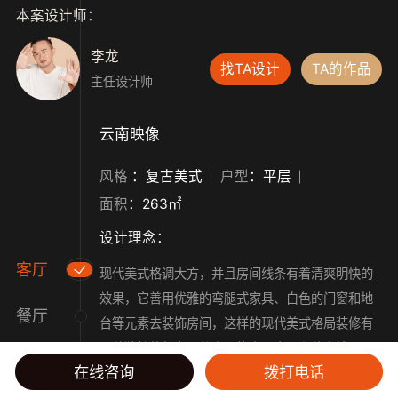
本案设计师：
李龙
找TA设计
TA的作品
主任设计师
云南映像
风格
：复古美式
户型
：平层
面积
：263㎡
设计理念：
客厅
现代美式格调大方，并且房间线条有着清爽明快的
效果，它善用优雅的弯腿式家具、白色的门窗和地
餐厅
台等元素去装饰房间，这样的现代美式格局装修有
一种独特的魅力，使房屋能表现出平和的意境。一
在线咨询
拨打电话
般拿现代美式风格与欧美的装饰风格来作比较的
首页
在线咨询
预约量房
电话咨询
话，现代美式风格在装修过程中多使用较硬、华