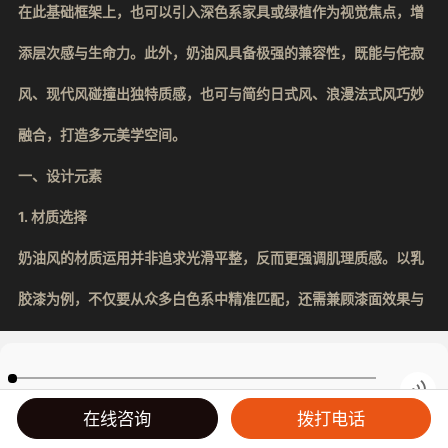
在此基础框架上，也可以引入深色系家具或绿植作为视觉焦点，增
添层次感与生命力。此外，奶油风具备极强的兼容性，既能与侘寂
风、现代风碰撞出独特质感，也可与简约日式风、浪漫法式风巧妙
融合，打造多元美学空间。
一、设计元素
1. 材质选择
奶油风的材质运用并非追求光滑平整，反而更强调肌理质感。以乳
胶漆为例，不仅要从众多白色系中精准匹配，还需兼顾漆面效果与
颗粒感。在软装配饰上，同样遵循这一原则，羊羔绒、棉麻、原木
等带有天然肌理的材质，都是营造氛围的理想之选。
00:00
/
00:01
在线咨询
拨打电话
2. 沙发搭配